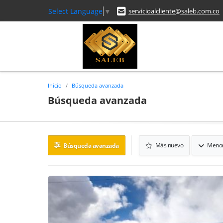
Select Language
▼
servicioalcliente@saleb.com.co
Inicio
Búsqueda avanzada
Búsqueda avanzada
Más nuevo
Menor
Búsqueda avanzada