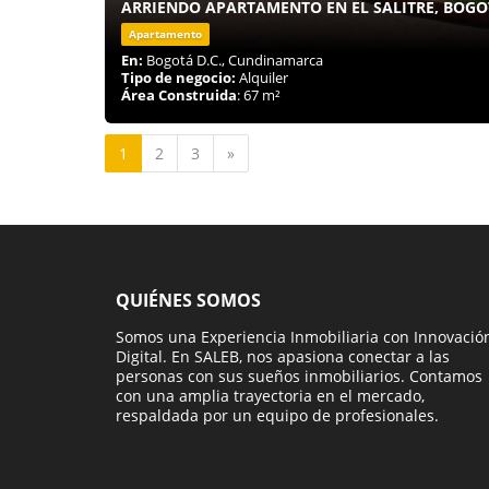
ARRIENDO APARTAMENTO EN EL SALITRE, BOG
Apartamento
En:
Bogotá D.C., Cundinamarca
Tipo de negocio:
Alquiler
Área Construida
: 67 m²
Siguiente
1
2
3
»
QUIÉNES SOMOS
Somos una Experiencia Inmobiliaria con Innovació
Digital. En SALEB, nos apasiona conectar a las
personas con sus sueños inmobiliarios. Contamos
con una amplia trayectoria en el mercado,
respaldada por un equipo de profesionales.