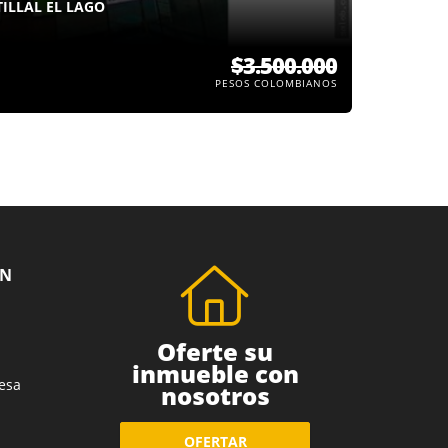
ILLAL EL LAGO
$3.500.000
PESOS COLOMBIANOS
ÓN
Oferte su
inmueble con
esa
nosotros
OFERTAR