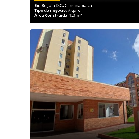
En:
Bogotá D.C., Cundinamarca
Tipo de negocio:
Alquiler
Área Construida
: 121 m²