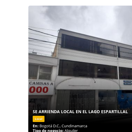
SE ARRIENDA LOCAL EN EL LAGO ESPARTILLAL
Local
En:
Bogotá D.C., Cundinamarca
Tipo de negocio:
Alquiler