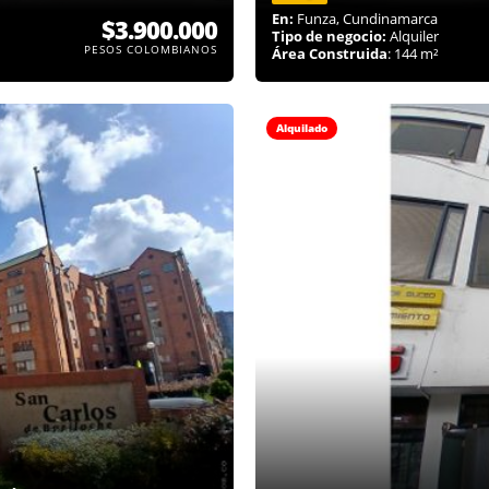
En:
Funza, Cundinamarca
$3.900.000
Tipo de negocio:
Alquiler
PESOS COLOMBIANOS
Área Construida
: 144 m²
Alquilado