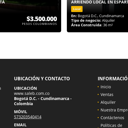
OTÁ
ARRIENDO LOCAL EN ESPART
Local
En:
Bogotá D.C., Cundinamarca
$3.500.000
Tipo de negocio:
Alquiler
PESOS COLOMBIANOS
Área Construida
: 36 m²
UBICACIÓN Y CONTACTO
INFORMACI
Inicio
n
UBICACIÓN
www.saleb.com.co
Ventas
Bogotá D.C. - Cundinamarca -
Alquiler
Colombia
Nuestra Empr
MÓVIL
573203540414
Contáctenos
EMAIL
Políticas de