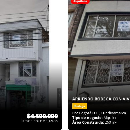
Alquilado
ARRIENDO BODEGA CON VIV
Bodega
En:
Bogotá D.C., Cundinamarca
$4.500.000
Tipo de negocio:
Alquiler
PESOS COLOMBIANOS
Área Construida
: 260 m²