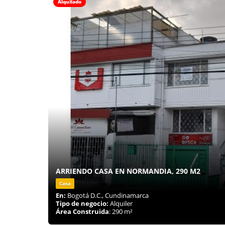
Alquilado
ARRIENDO CASA EN NORMANDIA, 290 M2
Casa
En:
Bogotá D.C., Cundinamarca
Tipo de negocio:
Alquiler
Área Construida
: 290 m²