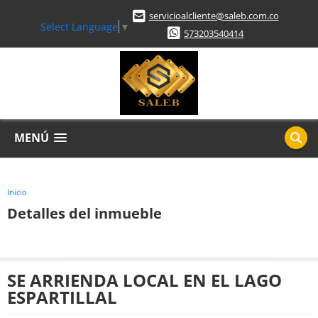
servicioalcliente@saleb.com.co
Select Language
▼
573203540414
MENÚ
Inicio
Detalles del inmueble
SE ARRIENDA LOCAL EN EL LAGO
ESPARTILLAL