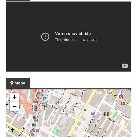
Mapa
+
−