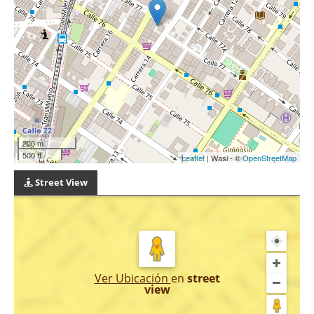
200 m
500 ft
Leaflet
| Wasi - ©
OpenStreetMap
Street View
Ver Ubicación
en
street
view