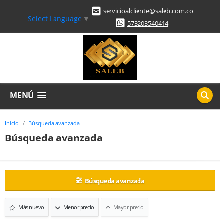
servicioalcliente@saleb.com.co
Select Language
▼
573203540414
MENÚ
Inicio
Búsqueda avanzada
Búsqueda avanzada
Búsqueda avanzada
Más nuevo
Menor precio
Mayor precio