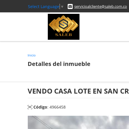
Select Language
▼
servicioalcliente@saleb.com.co
Inicio
Detalles del inmueble
VENDO CASA LOTE EN SAN C
Código
: 4966458