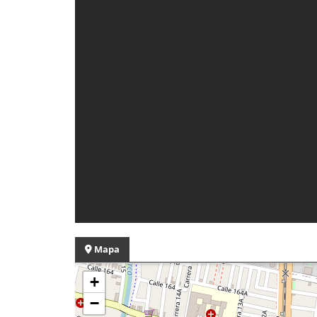
Mapa
+
−