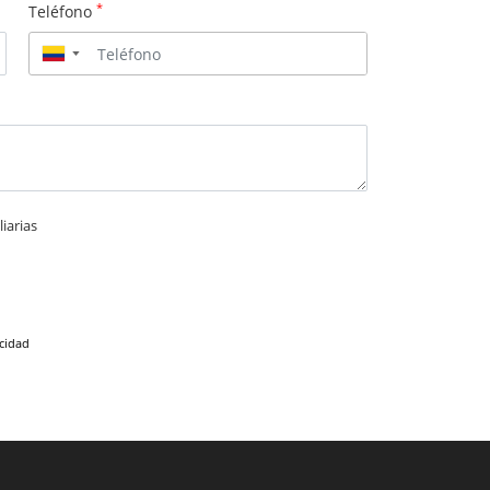
*
Teléfono
▼
iarias
acidad