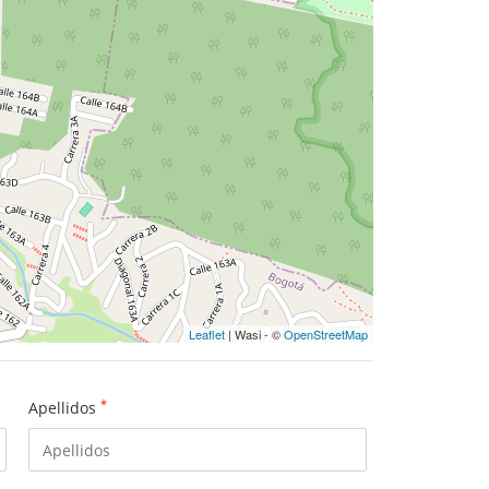
Leaflet
| Wasi - ©
OpenStreetMap
*
Apellidos