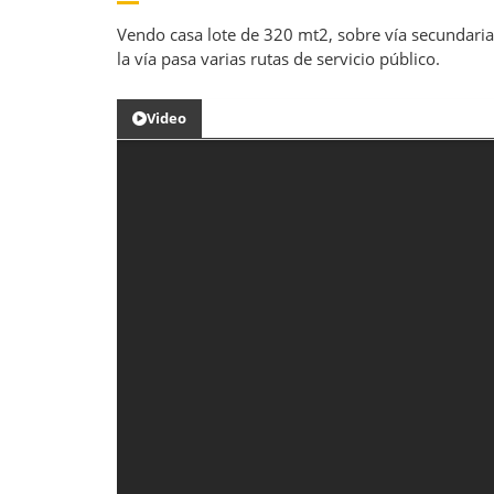
Vendo casa lote de 320 mt2, sobre vía secundaria,
la vía pasa varias rutas de servicio público.
Video