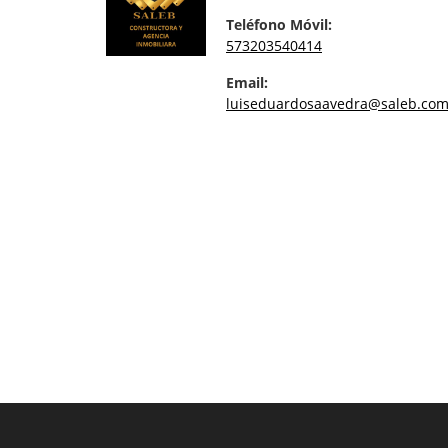
Teléfono Móvil:
573203540414
Email:
luiseduardosaavedra@saleb.com