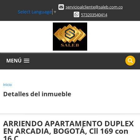
servicioalcliente@saleb.com.co
Select Language
▼
573203540414
MENÚ
Inicio
Detalles del inmueble
ARRIENDO APARTAMENTO DUPLEX
EN ARCADIA, BOGOTÁ, Cll 169 con
16 C