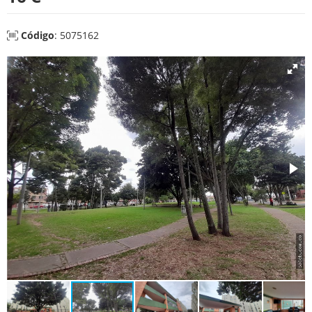
Código
: 5075162