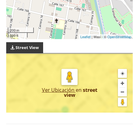
200 m
500 ft
Leaflet
| Wasi - ©
OpenStreetMap
Street View
Ver Ubicación
en
street
view