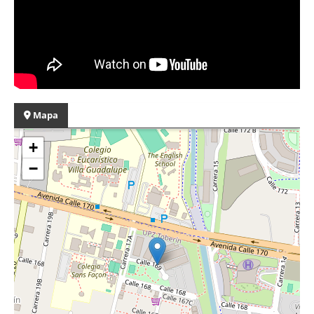
Mapa
+
−