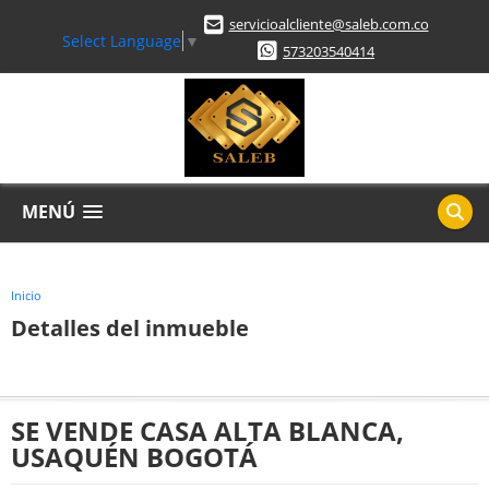
servicioalcliente@saleb.com.co
Select Language
▼
573203540414
MENÚ
Inicio
Detalles del inmueble
SE VENDE CASA ALTA BLANCA,
USAQUÉN BOGOTÁ