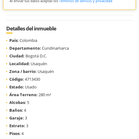
Al enviar tus datos aceptas los
Términos de servicio y privacidad
Detalles del inmueble
País:
Colombia
Departamento:
Cundinamarca
Ciudad:
Bogotá D.C.
Localidad:
Usaquén
Zona / barrio:
Usaquén
Código:
4713430
Estado:
Usado
Área Terreno:
280 m²
Alcobas:
5
Baños:
4
Garaje:
3
Estrato:
3
Pisos:
4