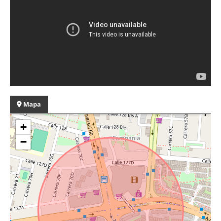
Mapa
+
−