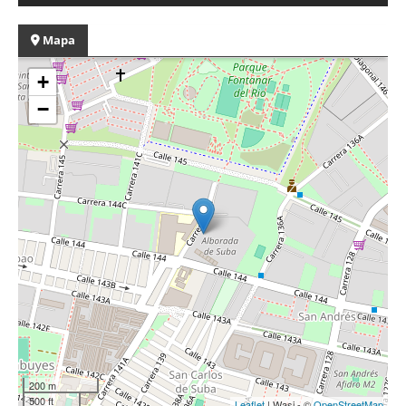
Mapa
+
−
200 m
500 ft
Leaflet
| Wasi - ©
OpenStreetMap