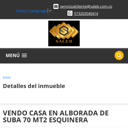
servicioalcliente@saleb.com.co
Select Language
▼
573203540414
MENÚ
Inicio
Detalles del inmueble
VENDO CASA EN ALBORADA DE
SUBA 70 MT2 ESQUINERA