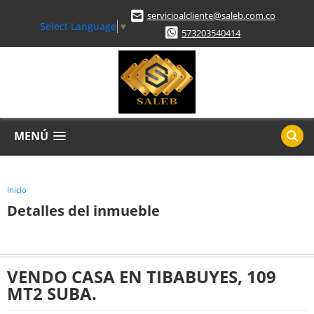
servicioalcliente@saleb.com.co
Select Language
▼
573203540414
MENÚ
Inicio
Detalles del inmueble
VENDO CASA EN TIBABUYES, 109
MT2 SUBA.