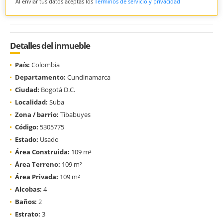
Al enviar tus datos aceptas los
Términos de servicio y privacidad
Detalles del inmueble
País:
Colombia
Departamento:
Cundinamarca
Ciudad:
Bogotá D.C.
Localidad:
Suba
Zona / barrio:
Tibabuyes
Código:
5305775
Estado:
Usado
Área Construida:
109 m²
Área Terreno:
109 m²
Área Privada:
109 m²
Alcobas:
4
Baños:
2
Estrato:
3