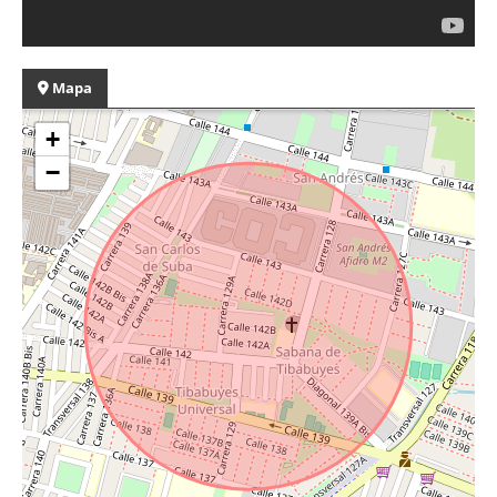
Mapa
+
−