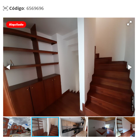
Código
: 6569696
Alquilado