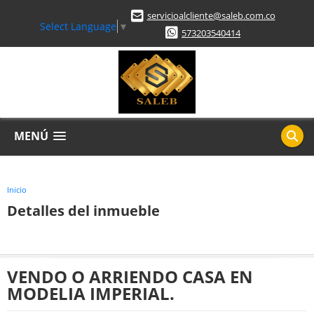
servicioalcliente@saleb.com.co
Select Language
▼
573203540414
MENÚ
Inicio
Detalles del inmueble
VENDO O ARRIENDO CASA EN
MODELIA IMPERIAL.