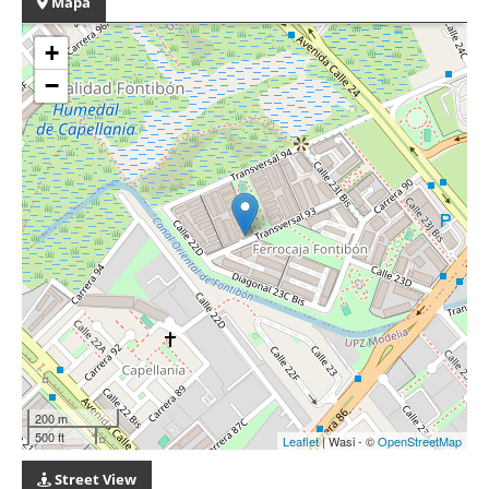
Mapa
+
−
200 m
500 ft
Leaflet
| Wasi - ©
OpenStreetMap
Street View