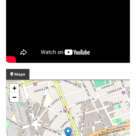
Mapa
+
−