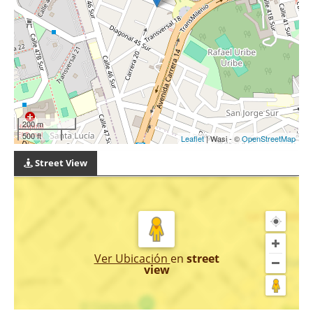
200 m
500 ft
Leaflet
| Wasi - ©
OpenStreetMap
Street View
Ver Ubicación
en
street
view