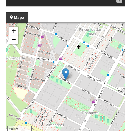
Mapa
+
−
200 m