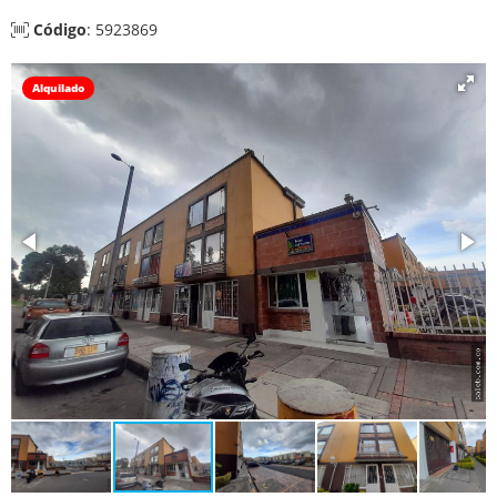
Código
: 5923869
Alquilado