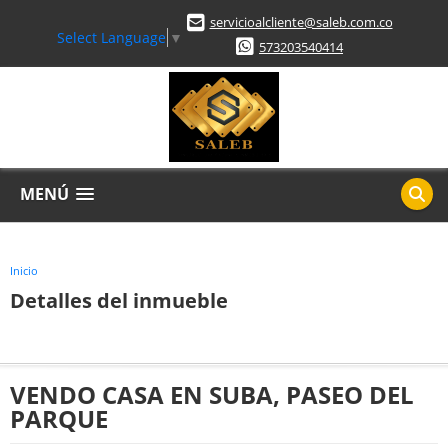
servicioalcliente@saleb.com.co
Select Language
▼
573203540414
MENÚ
Inicio
Detalles del inmueble
VENDO CASA EN SUBA, PASEO DEL
PARQUE