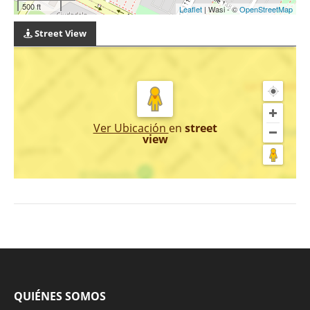
500 ft
Leaflet
| Wasi - ©
OpenStreetMap
Street View
Ver Ubicación
en
street
view
QUIÉNES SOMOS