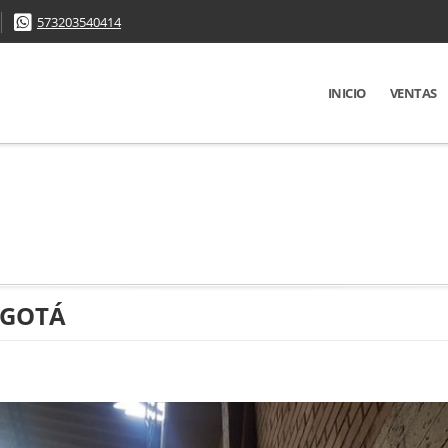
573203540414
INICIO
VENTAS
OGOTÁ