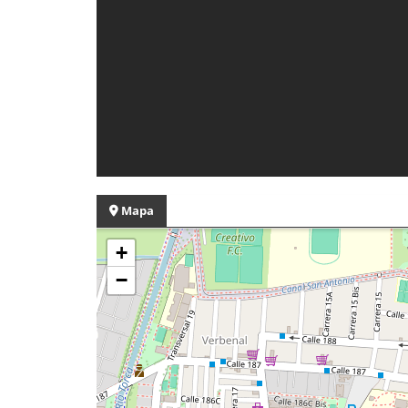
Mapa
+
−