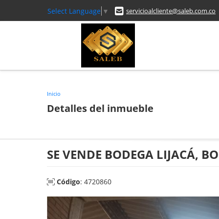
Select Language
▼
servicioalcliente@saleb.com.co
Inicio
Detalles del inmueble
SE VENDE BODEGA LIJACÁ, B
Código
: 4720860