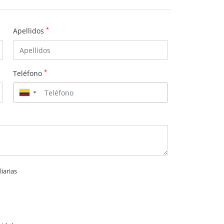
*
Apellidos
*
Teléfono
▼
iarias