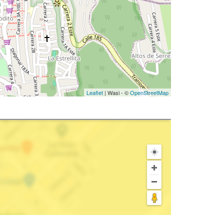
Leaflet
| Wasi - ©
OpenStreetMap