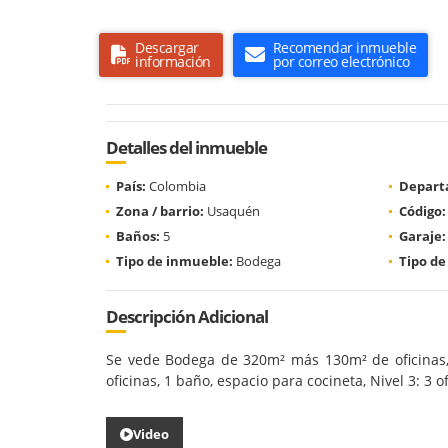
Descargar
Recomendar inmueble
información
por correo electrónico
Detalles del inmueble
País:
Colombia
Depart
Zona / barrio:
Usaquén
Código:
Baños:
5
Garaje:
Tipo de inmueble:
Bodega
Tipo de
Descripción Adicional
Se vede Bodega de 320m² más 130m² de oficinas, 3 
oficinas, 1 baño, espacio para cocineta, Nivel 3: 3 
Video