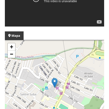
Mapa
+
−