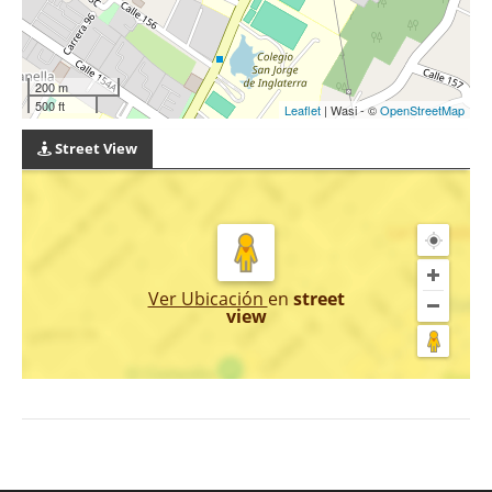
200 m
500 ft
Leaflet
| Wasi - ©
OpenStreetMap
Street View
Ver Ubicación
en
street
view