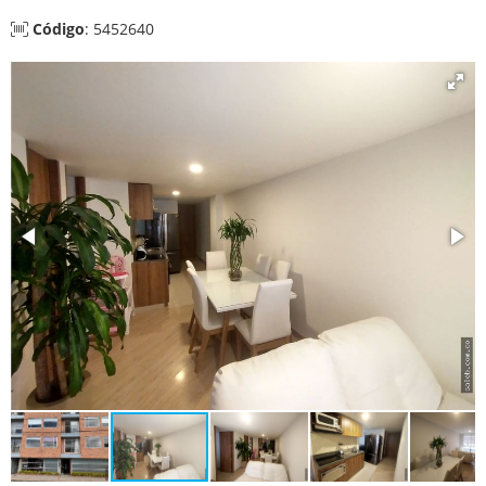
Código
: 5452640