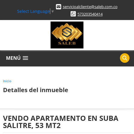
servicioalcliente@saleb.com.co
Select Language
▼
573203540414
MENÚ
Inicio
Detalles del inmueble
VENDO APARTAMENTO EN SUBA
SALITRE, 53 MT2