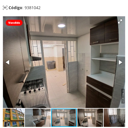
Código
: 9381042
Vendido