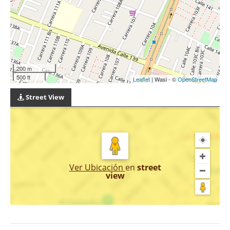
200 m
500 ft
Leaflet
| Wasi - ©
OpenStreetMap
Street View
Ver Ubicación
en
street
view