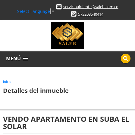
servicioalcliente@saleb.com.co
Select Language
▼
573203540414
MENÚ
Inicio
Detalles del inmueble
VENDO APARTAMENTO EN SUBA EL
SOLAR