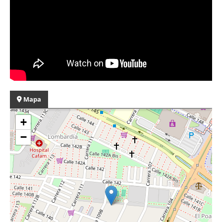
Mapa
+
−