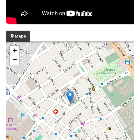
Mapa
+
−