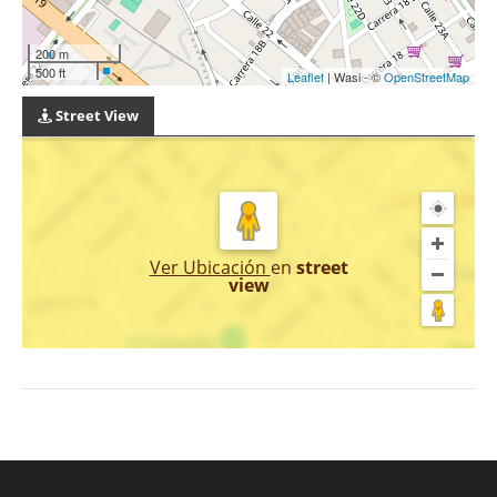
200 m
500 ft
Leaflet
| Wasi - ©
OpenStreetMap
Street View
Ver Ubicación
en
street
view