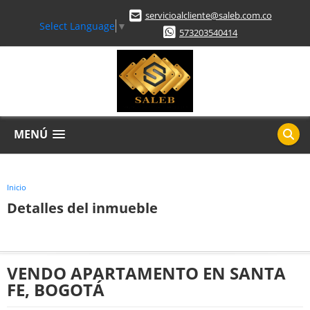
servicioalcliente@saleb.com.co
Select Language
▼
573203540414
MENÚ
Inicio
Detalles del inmueble
VENDO APARTAMENTO EN SANTA
FE, BOGOTÁ