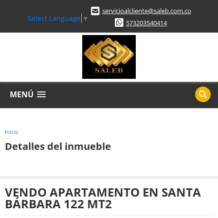
servicioalcliente@saleb.com.co
Select Language
▼
573203540414
MENÚ
Inicio
Detalles del inmueble
VENDO APARTAMENTO EN SANTA
BÁRBARA 122 MT2