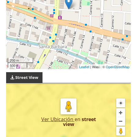
200 m
500 ft
Leaflet
| Wasi - ©
OpenStreetMap
Street View
Ver Ubicación
en
street
view