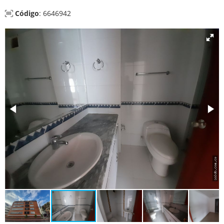
Código
: 6646942