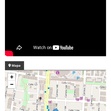
Mapa
+
−