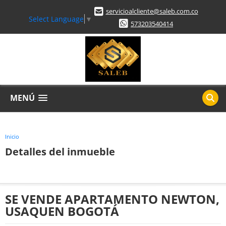
servicioalcliente@saleb.com.co
Select Language
▼
573203540414
MENÚ
Inicio
Detalles del inmueble
SE VENDE APARTAMENTO NEWTON,
USAQUEN BOGOTÁ