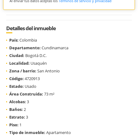
Al enviar tus datos aceptas los
Términos de servicio y privacidad
Detalles del inmueble
País:
Colombia
Departamento:
Cundinamarca
Ciudad:
Bogotá D.C.
Localidad:
Usaquén
Zona / barrio:
San Antonio
Código:
4720913
Estado:
Usado
Área Construida:
73 m²
Alcobas:
3
Baños:
2
Estrato:
3
Piso:
1
Tipo de inmueble:
Apartamento