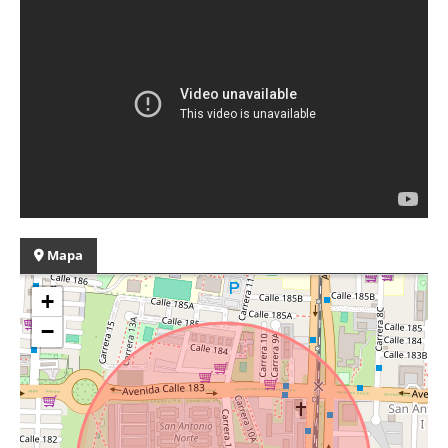
Mapa
+
−