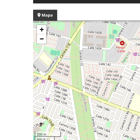
Mapa
+
−
200 m
500 ft