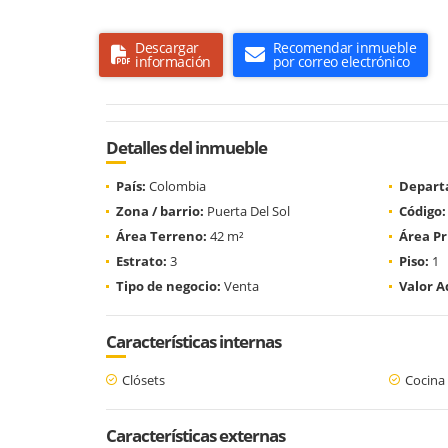
Descargar
Recomendar inmueble
información
por correo electrónico
Detalles del inmueble
País:
Colombia
Depart
Zona / barrio:
Puerta Del Sol
Código:
Área Terreno:
42 m²
Área Pr
Estrato:
3
Piso:
1
Tipo de negocio:
Venta
Valor A
Características internas
Clósets
Cocina 
Características externas