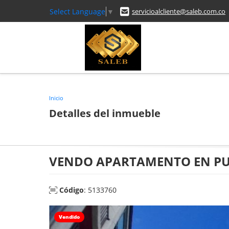
Select Language
▼
servicioalcliente@saleb.com.co
Inicio
Detalles del inmueble
VENDO APARTAMENTO EN PUE
Código
: 5133760
Vendido