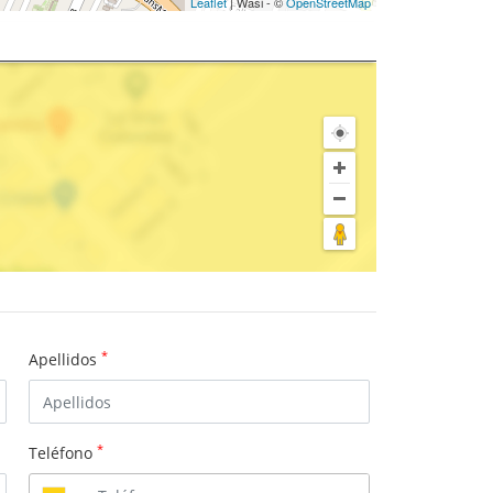
Leaflet
| Wasi - ©
OpenStreetMap
*
Apellidos
*
Teléfono