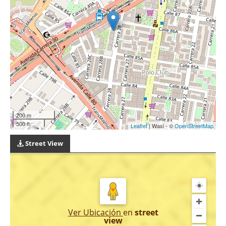
200 m
500 ft
Leaflet
| Wasi - ©
OpenStreetMap
Street View
Ver Ubicación
en
street
view