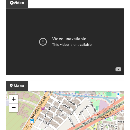
Video
Mapa
+
−