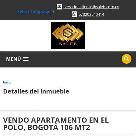
servicioalcliente@saleb.com.co
Select Language
▼
573203540414
MENÚ
Inicio
Detalles del inmueble
VENDO APARTAMENTO EN EL
POLO, BOGOTÁ 106 MT2