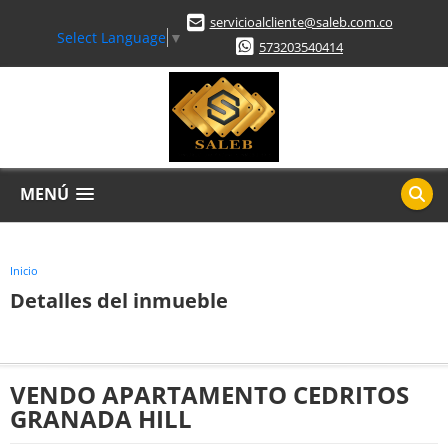
servicioalcliente@saleb.com.co
Select Language
▼
573203540414
MENÚ
Inicio
Detalles del inmueble
VENDO APARTAMENTO CEDRITOS
GRANADA HILL