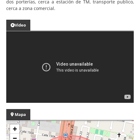
dos porterías, cerca a estación de TM, transporte publico,
cerca a zona comercial.
Video
Mapa
+
−