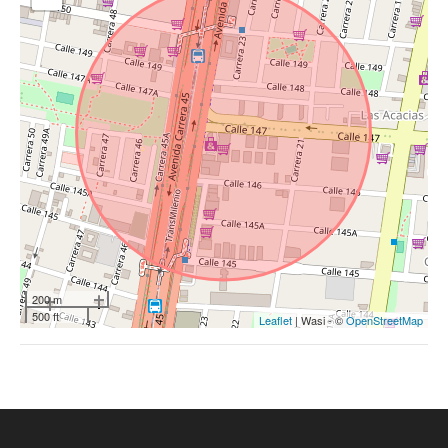
200 m
500 ft
Leaflet
| Wasi - ©
OpenStreetMap