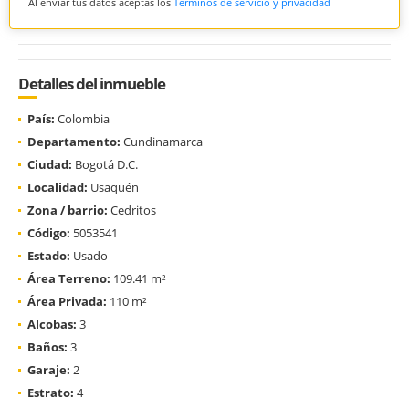
Al enviar tus datos aceptas los
Términos de servicio y privacidad
Detalles del inmueble
País:
Colombia
Departamento:
Cundinamarca
Ciudad:
Bogotá D.C.
Localidad:
Usaquén
Zona / barrio:
Cedritos
Código:
5053541
Estado:
Usado
Área Terreno:
109.41 m²
Área Privada:
110 m²
Alcobas:
3
Baños:
3
Garaje:
2
Estrato:
4