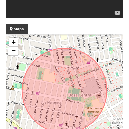
Mapa
+
−