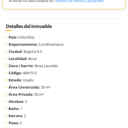
Al enviar tus datos aceptas los
Términos de servicio y privacidad
Detalles del inmueble
País:
Colombia
Departamento:
Cundinamarca
Ciudad:
Bogotá D.C.
Localidad:
Bosa
Zona / barrio:
Bosa Laureles
Código:
4941512
Estado:
Usado
Área Construida:
50 m²
Área Privada:
50 m²
Alcobas:
3
Baño:
1
Estrato:
2
Pisos:
5