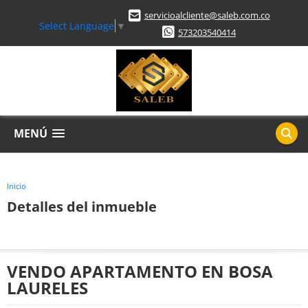
servicioalcliente@saleb.com.co
Select Language
▼
573203540414
MENÚ
Inicio
Detalles del inmueble
VENDO APARTAMENTO EN BOSA
LAURELES