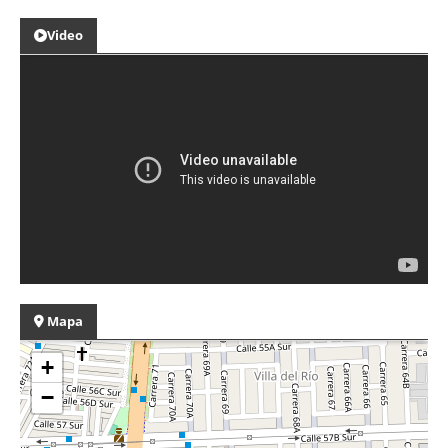
Video
Mapa
+
−