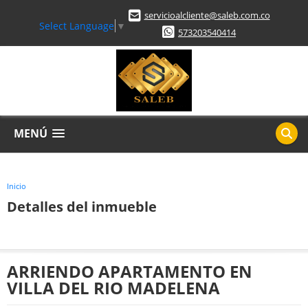
servicioalcliente@saleb.com.co
Select Language
▼
573203540414
MENÚ
Inicio
Detalles del inmueble
ARRIENDO APARTAMENTO EN
VILLA DEL RIO MADELENA