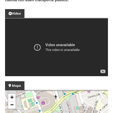
Video
Mapa
+
−