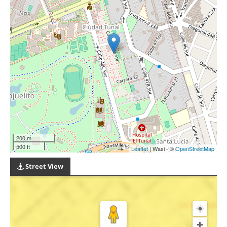
200 m
500 ft
Leaflet
| Wasi - ©
OpenStreetMap
Street View