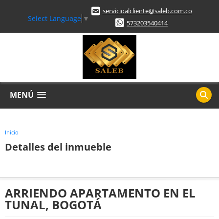
servicioalcliente@saleb.com.co
Select Language
▼
573203540414
MENÚ
Inicio
Detalles del inmueble
ARRIENDO APARTAMENTO EN EL
TUNAL, BOGOTÁ