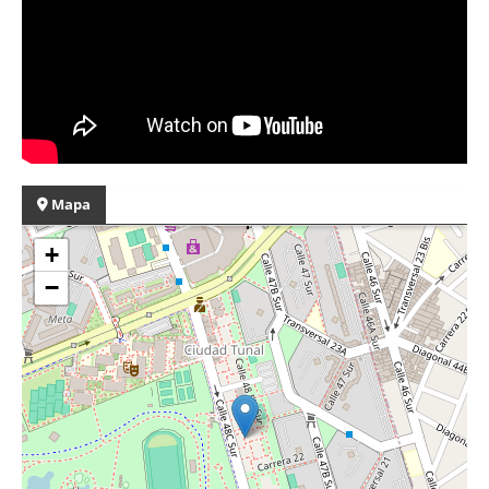
Mapa
+
−