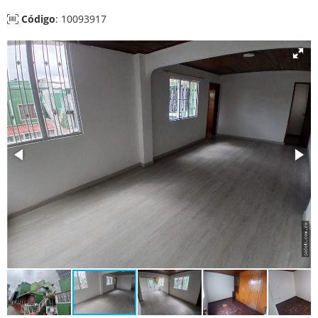
Código
: 10093917