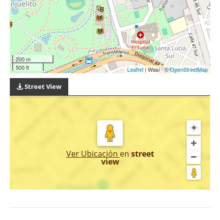
200 m
500 ft
Leaflet
| Wasi - ©
OpenStreetMap
Street View
Ver Ubicación
en
street
view