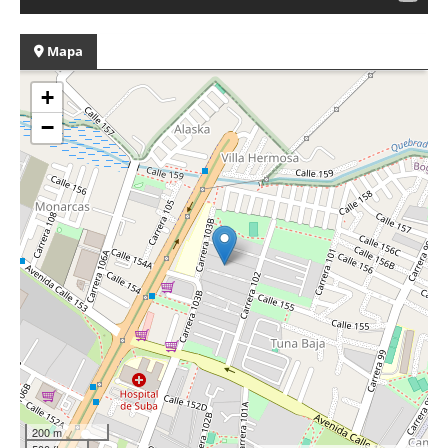
Mapa
+
−
200 m