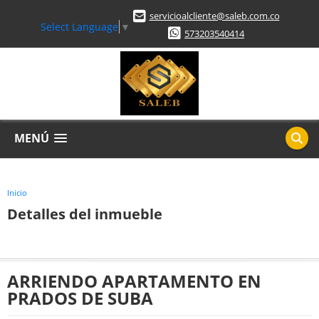
servicioalcliente@saleb.com.co
Select Language
▼
573203540414
MENÚ
Inicio
Detalles del inmueble
ARRIENDO APARTAMENTO EN
PRADOS DE SUBA