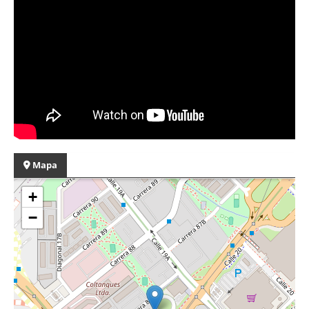
Mapa
+
−