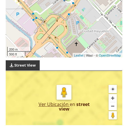
200 m
500 ft
Leaflet
| Wasi - ©
OpenStreetMap
Street View
Ver Ubicación
en
street
view