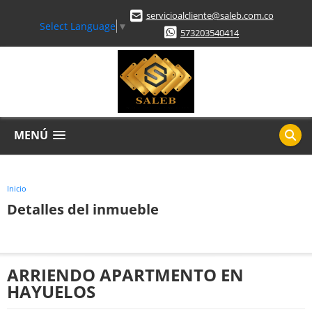
servicioalcliente@saleb.com.co
Select Language
▼
573203540414
MENÚ
Inicio
Detalles del inmueble
ARRIENDO APARTMENTO EN
HAYUELOS