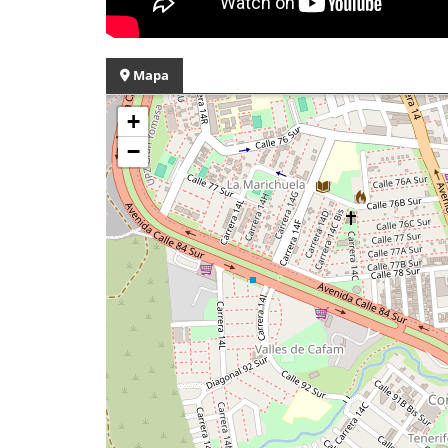
Mapa
+
−