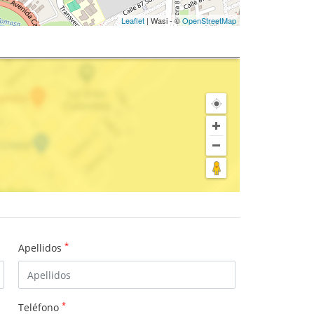
Leaflet
| Wasi - ©
OpenStreetMap
*
Apellidos
*
Teléfono