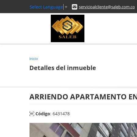
Select Language
▼
servicioalcliente@saleb.com.co
Inicio
Detalles del inmueble
ARRIENDO APARTAMENTO EN 
Código
: 6431478