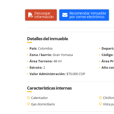
Descargar
Recomendar inmueble
información
por correo electrónico
Detalles del inmueble
País:
Colombia
Depart
Zona / barrio:
Gran Yomasa
Código:
Área Terreno:
48 m²
Área Pr
Estrato:
2
Año con
Valor Administración:
$70.000 COP
Características internas
Calentador
Citófo
Gas domiciliario
Vista 