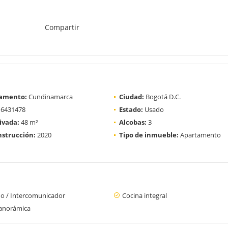
Compartir
amento:
Cundinamarca
Ciudad:
Bogotá D.C.
6431478
Estado:
Usado
ivada:
48 m²
Alcobas:
3
strucción:
2020
Tipo de inmueble:
Apartamento
no / Intercomunicador
Cocina integral
panorámica