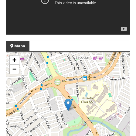
Mapa
+
−