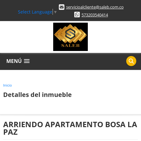
servicioalcliente@saleb.com.co
Select Language
▼
573203540414
MENÚ
Inicio
Detalles del inmueble
ARRIENDO APARTAMENTO BOSA LA
PAZ