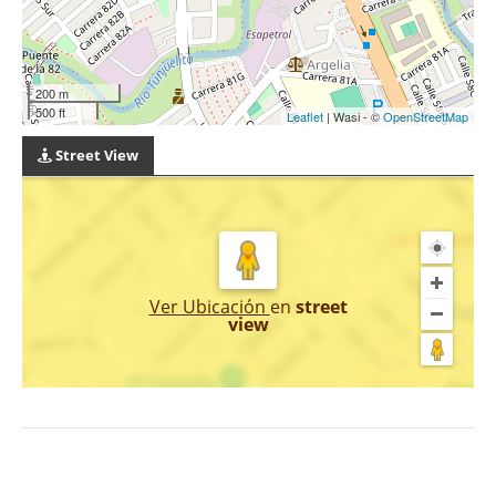
200 m
500 ft
Leaflet
| Wasi - ©
OpenStreetMap
Street View
Ver Ubicación
en
street
view