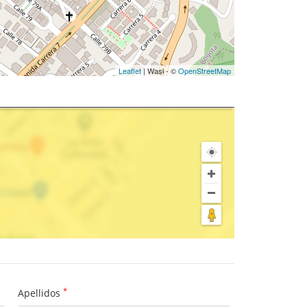
Leaflet
| Wasi - ©
OpenStreetMap
*
Apellidos