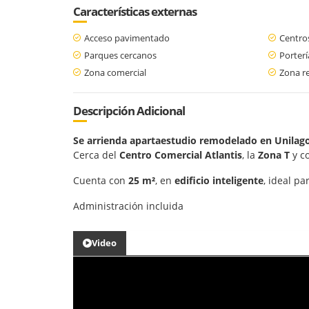
Características externas
Acceso pavimentado
Centro
Parques cercanos
Porterí
Zona comercial
Zona re
Descripción Adicional
Se arrienda apartaestudio remodelado en Unilag
Cerca del
Centro Comercial Atlantis
, la
Zona T
y c
Cuenta con
25 m²
, en
edificio inteligente
, ideal p
Administración incluida
Video