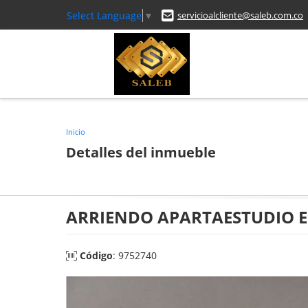
Select Language
▼
servicioalcliente@saleb.com.co
Inicio
Detalles del inmueble
ARRIENDO APARTAESTUDIO EN
Código
: 9752740