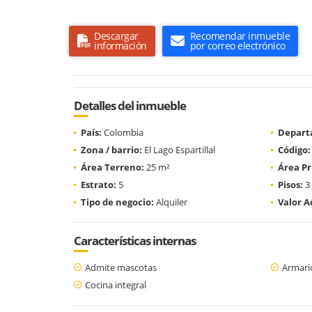
Descargar
Recomendar inmueble
información
por correo electrónico
Detalles del inmueble
País:
Colombia
Depart
Zona / barrio:
El Lago Espartillal
Código:
Área Terreno:
25 m²
Área Pr
Estrato:
5
Pisos:
3
Tipo de negocio:
Alquiler
Valor A
Características internas
Admite mascotas
Armari
Cocina integral