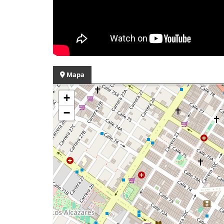
Mapa
+
−