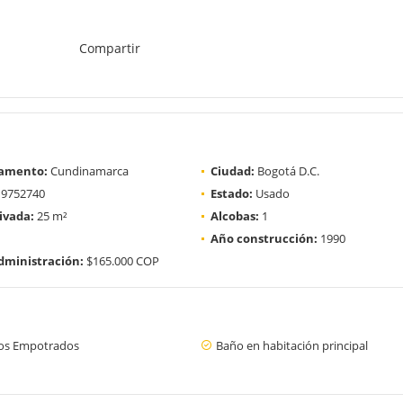
Compartir
amento:
Cundinamarca
Ciudad:
Bogotá D.C.
9752740
Estado:
Usado
ivada:
25 m²
Alcobas:
1
Año construcción:
1990
dministración:
$165.000 COP
os Empotrados
Baño en habitación principal