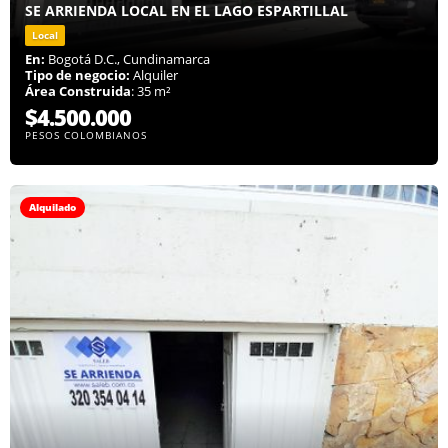
SE ARRIENDA LOCAL EN EL LAGO ESPARTILLAL
Local
En:
Bogotá D.C., Cundinamarca
Tipo de negocio:
Alquiler
Área Construida
: 35 m²
$4.500.000
PESOS COLOMBIANOS
Alquilado