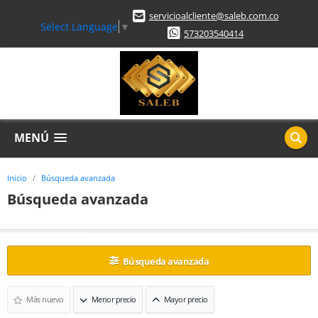
servicioalcliente@saleb.com.co
Select Language
▼
573203540414
MENÚ
Inicio
Búsqueda avanzada
Búsqueda avanzada
Búsqueda avanzada
Más nuevo
Menor precio
Mayor precio